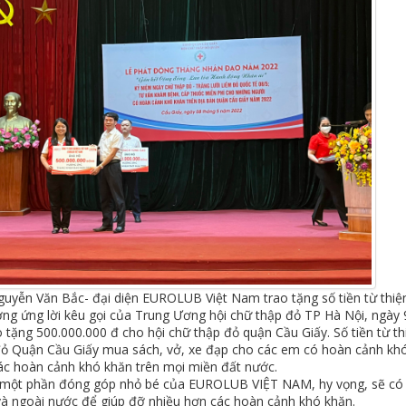
uyễn Văn Bắc- đại diện EUROLUB Việt Nam trao tặng số tiền từ thiệ
ng ứng lời kêu gọi của Trung Ương hội chữ thập đỏ TP Hà Nội, ng
o tặng 500.000.000 đ cho hội chữ thập đỏ quận Cầu Giấy. Số tiền từ 
ỏ Quận Cầu Giấy mua sách, vở, xe đạp cho các em có hoàn cảnh khó 
ác hoàn cảnh khó khăn trên mọi miền đất nước.
 một phần đóng góp nhỏ bé của EUROLUB VIỆT NAM, hy vọng, sẽ có
và ngoài nước để giúp đỡ nhiều hơn các hoàn cảnh khó khăn.