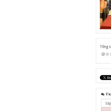
Tổng số
Ý k