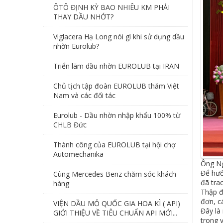
ÔTÔ ĐỊNH KỲ BAO NHIÊU KM PHẢI
THAY DẦU NHỚT?
Viglacera Hạ Long nói gì khi sử dụng dầu
nhờn Eurolub?
Triển lãm dầu nhờn EUROLUB tại IRAN
Chủ tịch tập đoàn EUROLUB thăm Việt
Nam và các đối tác
Eurolub - Dầu nhờn nhập khẩu 100% từ
CHLB Đức
Thành công của EUROLUB tại hội chợ
Automechanika
Ông Ng
Để hưở
Cùng Mercedes Benz chăm sóc khách
đã tra
hàng
Thập đ
đơn, c
VIỆN DẦU MỎ QUỐC GIA HOA KÌ ( API)
Đây là
GIỚI THIỆU VỀ TIÊU CHUẨN API MỚI...
trong 